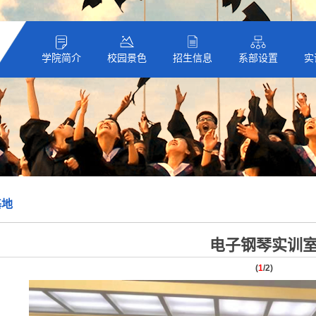
学院简介
校园景色
招生信息
系部设置
实
基地
电子钢琴实训
(
1
/2)