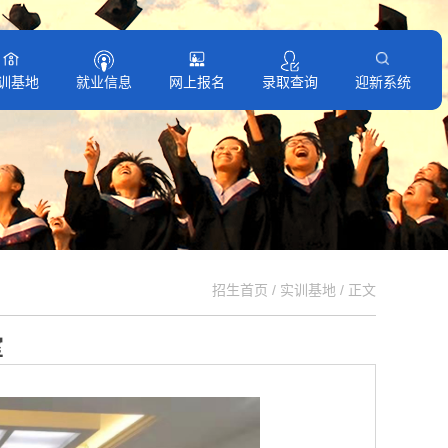
训基地
就业信息
网上报名
录取查询
迎新系统
招生首页
/
实训基地
/ 正文
室